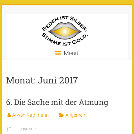
Zum
Stimme
Inhalt
springen
ist
Gold
Machen
Menü
Sie
Ihre
Stimme
Monat:
Juni 2017
zu
Gold!
6. Die Sache mit der Atmung
Arwen Rathmann
Allgemein
11. Juni 2017