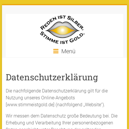
Zum
Stimme
Inhalt
springen
ist
Gold
Machen
Menü
Sie
Ihre
Stimme
Datenschutzerklärung
zu
Gold!
Die nachfolgende Datenschutzerklärung gilt für die
Nutzung unseres Online-Angebots
[www.stimmeistgold.de] (nachfolgend „Website“).
Wir messen dem Datenschutz große Bedeutung bei. Die
Erhebung und Verarbeitung Ihrer personenbezogenen