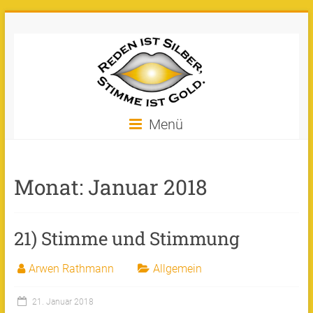
Zum
Stimme
Inhalt
springen
ist
Gold
Machen
Menü
Sie
Ihre
Stimme
Monat:
Januar 2018
zu
Gold!
21) Stimme und Stimmung
Arwen Rathmann
Allgemein
21. Januar 2018