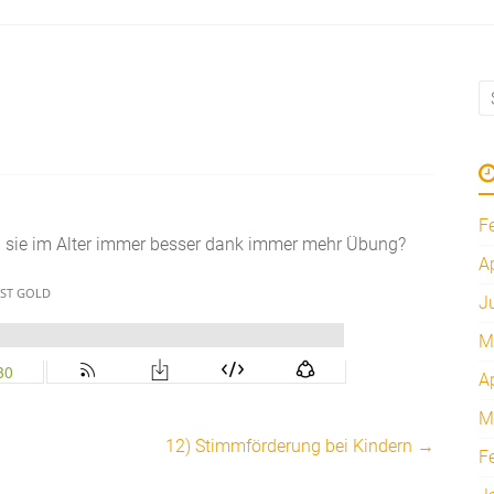
F
d sie im Alter immer besser dank immer mehr Übung?
A
J
M
A
M
12) Stimmförderung bei Kindern
→
F