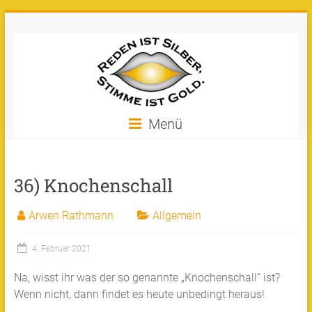
Zum
Stimme
Inhalt
springen
ist
Gold
Machen
Menü
Sie
Ihre
Stimme
36) Knochenschall
zu
Gold!
Arwen Rathmann
Allgemein
4. Februar 2021
Na, wisst ihr was der so genannte „Knochenschall“ ist?
Wenn nicht, dann findet es heute unbedingt heraus!