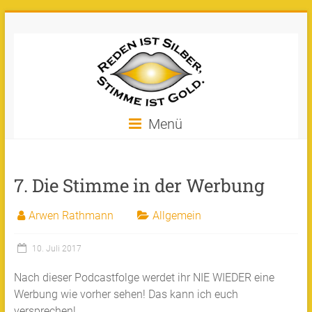
Zum
Stimme
Inhalt
springen
ist
Gold
Machen
Menü
Sie
Ihre
Stimme
7. Die Stimme in der Werbung
zu
Gold!
Arwen Rathmann
Allgemein
10. Juli 2017
Nach dieser Podcastfolge werdet ihr NIE WIEDER eine
Werbung wie vorher sehen! Das kann ich euch
versprechen!