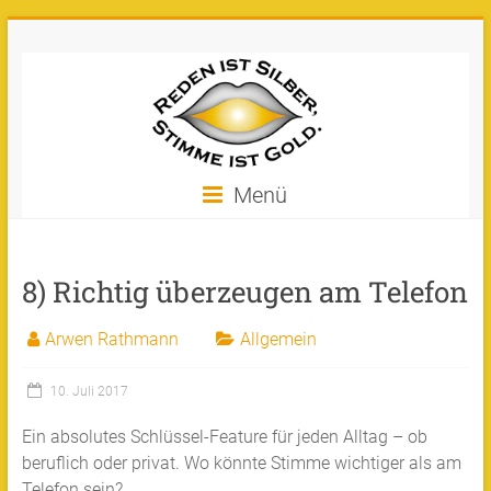
Zum
Stimme
Inhalt
springen
ist
Gold
Machen
Menü
Sie
Ihre
Stimme
8) Richtig überzeugen am Telefon
zu
Gold!
Arwen Rathmann
Allgemein
10. Juli 2017
Ein absolutes Schlüssel-Feature für jeden Alltag – ob
beruflich oder privat. Wo könnte Stimme wichtiger als am
Telefon sein?